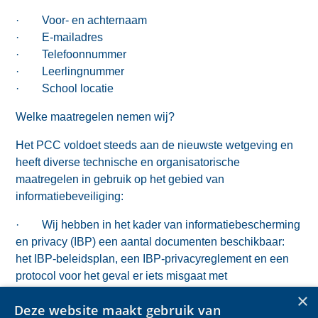
· Voor- en achternaam
· E-mailadres
· Telefoonnummer
· Leerlingnummer
· School locatie
Welke maatregelen nemen wij?
Het PCC voldoet steeds aan de nieuwste wetgeving en
heeft diverse technische en organisatorische
maatregelen in gebruik op het gebied van
informatiebeveiliging:
· Wij hebben in het kader van informatiebescherming
en privacy (IBP) een aantal documenten beschikbaar:
het IBP-beleidsplan, een IBP-privacyreglement en een
protocol voor het geval er iets misgaat met
(persoons)gegevens. In deze documenten
×
Deze website maakt gebruik van
staatuitgebreider hoe wij met de gegevens omgaan.