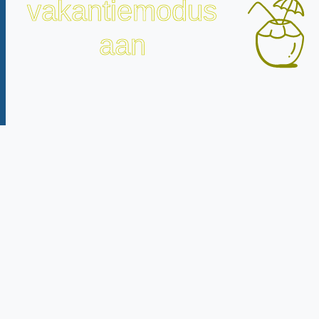
vakantiemodus
aan
Roostervrije dag: ma 25 augustus 2025*
Roostervrije dag: wo 8 oktober 2025*
Herfstvakantie: ma 20 t/m vr 24 oktober 2025
Kerstvakantie: ma 22 december 2025 t/m vr 2
januari 2026
Voorjaarsvakantie: ma 23 t/m vr 27 februari