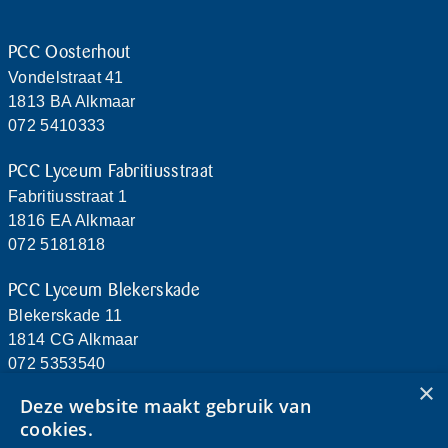
PCC Oosterhout
Vondelstraat 41
1813 BA Alkmaar
072 5410333
PCC Lyceum Fabritiusstraat
Fabritiusstraat 1
1816 EA Alkmaar
072 5181818
PCC Lyceum Blekerskade
Blekerskade 11
1814 CG Alkmaar
072 5353540
×
Deze website maakt gebruik van
PCC Heiloo
cookies.
De Dors 2