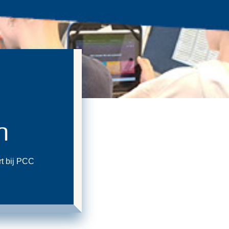
n
rt bij PCC