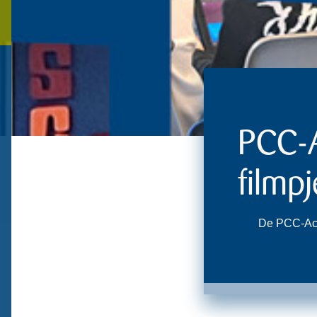
PCC-A
filmpj
De PCC-Acti