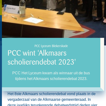
PCC Lyceum Blekerskade
PCC wint ‘Alkmaars
scholierendebat 2023'
PCC Het Lyceum kwam als winnaar uit de bus
tijdens het Alkmaars scholierendebat 2023.
Het 8ste Alkmaars scholierendebat vond plaats in de
vergaderzaal van de Alkmaarse gemeenteraad. In
deze jaarlijks terugkerende debatwedstrijd deden vier