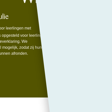
ulie
Reünie 
oor leerlingen met
PCC Bergen o
s opgesteld voor leerlingen
voor iedereen
ieverklaring. We
als afscheid 
 mogelijk, zodat zij hun
het PCC. Na d
kunnen afronden.
de deuren. U 
website.