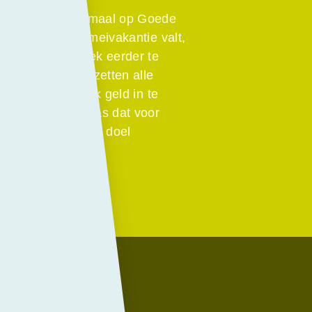
CC-Actiedag. Normaal op Goede
r vlak voor de meivakantie valt,
ctiedag een week eerder te
25. Op deze dag zetten alle
om zoveel mogelijk geld in te
 laatste jaren was dat voor
er een nieuw goed doel