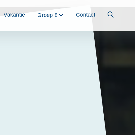
Vakantie
Contact
Groep 8
écht het
n’