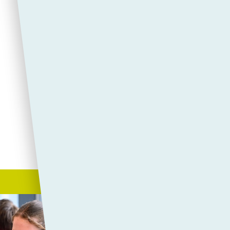
Nieuw goed doel gesele
Actiedag