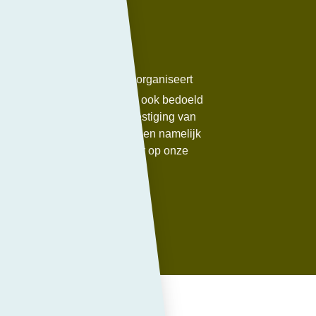
PCC Bergen
p 14 juni 2025 een reünie organiseert
 die wil komen? Het feest is ook bedoeld
van deze mooie en unieke vestiging van
it schooljaar sluit PCC Bergen namelijk
leest er binnenkort meer over op onze