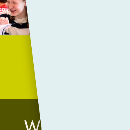
Jaarlijks organiseren we de P
Vrijdag, maar omdat deze dit kee
is ervoor gekozen om de PCC-A
organiseren: vrijdag 11 april 20
leerlingen zich enthousiast in, 
zamelen voor het goede doel. De
Make-A-Wish Nederland, nu is 
gekozen.
Lees verder...
Wist u dat?