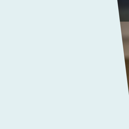
ap
oeken ingaan als een
et lijstje turbulente jaren,
ieder jaar kent
et andere. Oorlogen en
jaar, dichtbij en veraf.