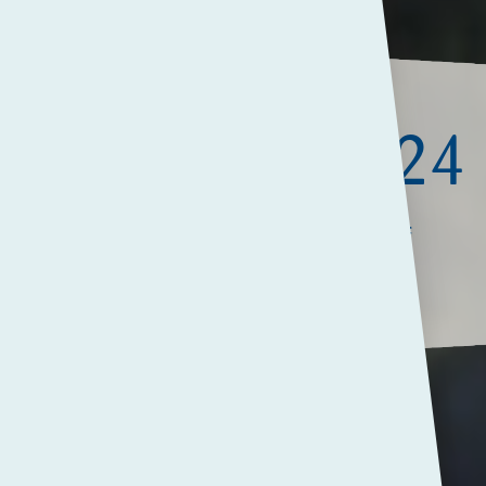
december 2024
De PCC-brede nieuwsbrief