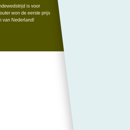
ndewedstrijd is voor
alleen in dit
outer won de eerste prijs
stress bij onz
n van Nederland!