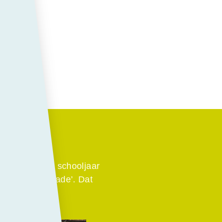
britius
t ingang van schooljaar
eum Blekerskade’. Dat
aties heeft.