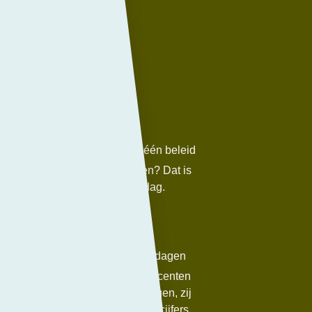
in de kluis
alle vestigingen overgaat op één beleid
telefoongebruik door leerlingen? Dat is
e kluis’, gedurende de hele lesdag.
rs in Magister op doordeweekse dagen
 worden tussen 17 en 20 uur. Docenten
ers natuurlijk wel aan de leerlingen, zij
ewoon thuis vertellen. Door de cijfers