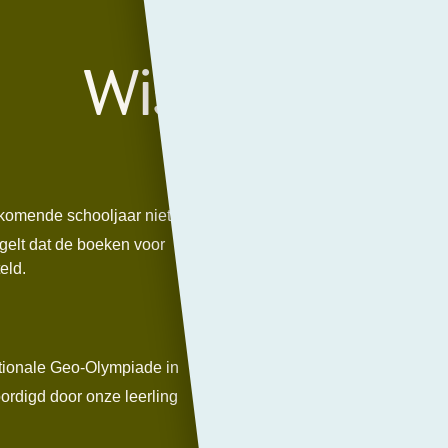
Wist u dat?
n
Thuis of 
 komende schooljaar niet
Het PCC met 
gelt dat de boeken voor
voor mobiele 
eld.
‘thuis of in d
Cijfers
ationale Geo-Olympiade in
Nieuwe cijfe
ordigd door onze leerling
gepubliceerd
melden de cijf
kunnen deze g