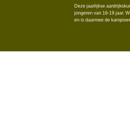
Deze jaarlijkse aardrijksku
jongeren van 16-19 jaar. W
en is daarmee de kampioe