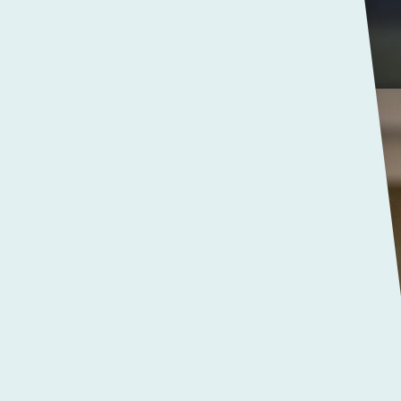
e
d
nze leerlingen die hun
altijd een bijzonder
hard werken samenkomen
n, aanmoediging en