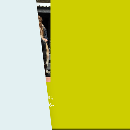
nicatie al toegepast,
vanaf schooljaar 2026-
am.