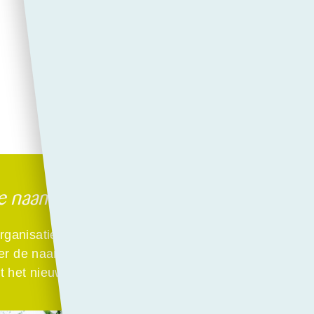
 naam voor PCC Het Lyceum en PCC Fa
organisatie gaan PCC Fabritius en PCC Het Lyceum me
er de naam ‘PCC Lyceum Fabritiusstraat’ en ‘PCC Lyc
t het nieuwe ‘PCC Lyceum’ vanaf dat moment twee loc