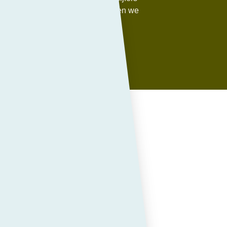
 tijdsbestek te publiceren, voorkomen we
e leerlingen.