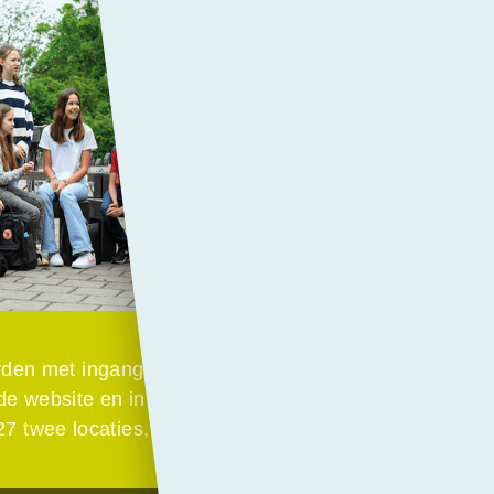
en met ingang van het nieuwe schooljaar in de commu
 de website en in de schoolgidsen. PCC Lyceum heeft 
27 twee locaties, met één directeur en managementte